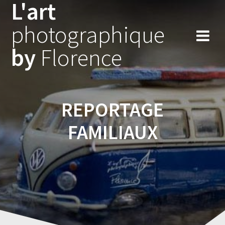
L'art
Skip
to
photographique
content
by
Florence
REPORTAGE
FAMILIAUX