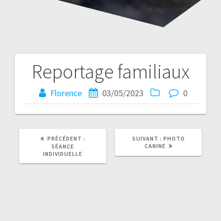
Reportage familiaux
Navigation
de
Florence
03/05/2023
0
l’article
ARTICLE
ARTICLE
PRÉCÉDENT :
SUIVANT :
PHOTO
PRÉCÉDENT
SUIVANT
CANINE
SÉANCE
:
:
INDIVIDUELLE