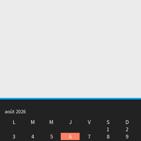
août 2026
L
M
M
J
V
S
D
1
2
3
4
5
6
7
8
9