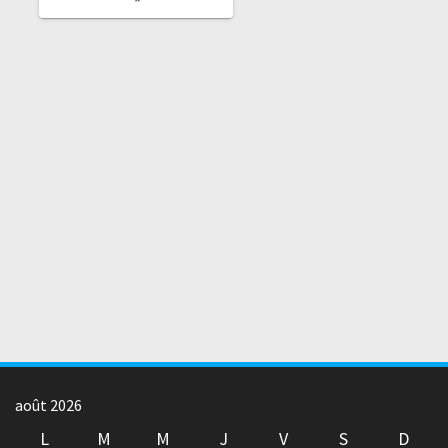
août 2026
L
M
M
J
V
S
D