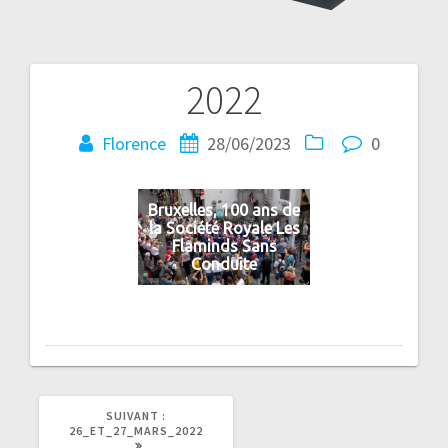
2022
Navigation
de
Florence
28/06/2023
0
l’article
Bruxelles, 100 ans de
la Société Royale Les
Flaminds Sans
Conduite
ARTICLE
SUIVANT :
SUIVANT
26_ET_27_MARS_2022
: