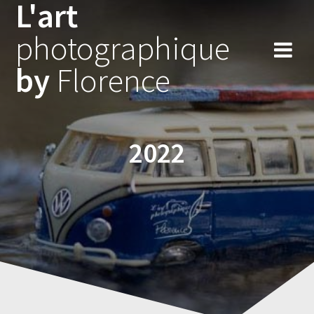
L'art
Skip
to
photographique
content
by
Florence
2022