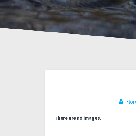
Navigation
de
Flor
l’article
There are no images.