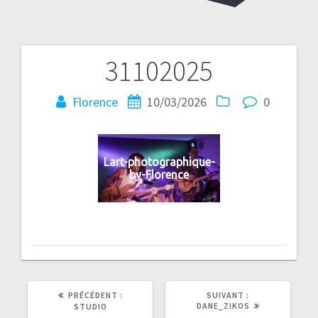
31102025
Navigation
de
Florence
10/03/2026
0
l’article
Lart-photographique-
by-Florence
ARTICLE
ARTICLE
PRÉCÉDENT :
SUIVANT :
PRÉCÉDENT
SUIVANT
DANE_ZIKOS
STUDIO
:
: