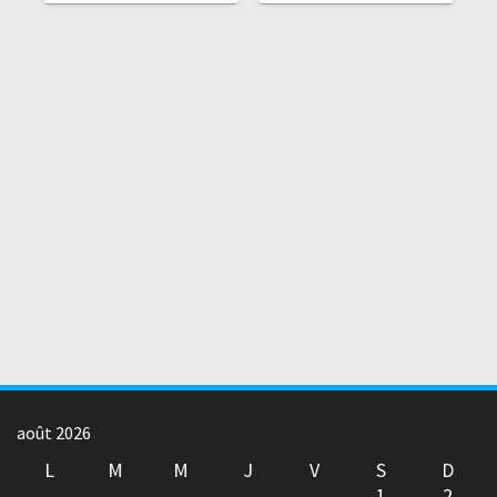
août 2026
L
M
M
J
V
S
D
1
2