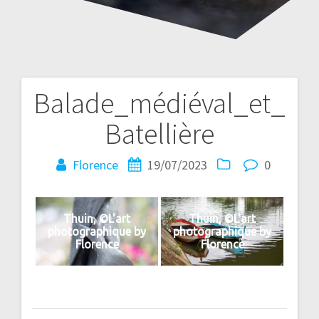
Balade_médiéval_et_
Navigation
Batellière
de
l’article
Florence
19/07/2023
0
Thuin, ©L'art
Thuin, ©L'art
photographique by
photographique by
Florence
Florence