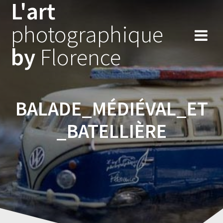
L'art
Skip
to
photographique
content
by
Florence
BALADE_MÉDIÉVAL_ET
_BATELLIÈRE