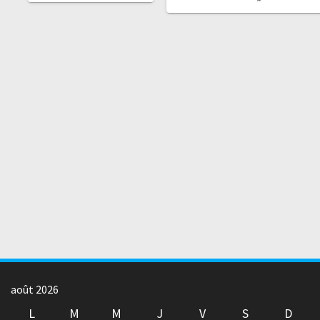
août 2026
L
M
M
J
V
S
D