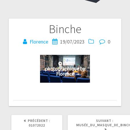
Binche
Navigation
de
Florence
19/07/2023
0
l’article
© L'art
photographique by
Florence
ARTICLE
ARTICLE
PRÉCÉDENT :
SUIVANT :
PRÉCÉDENT
SUIVANT
MUSÉE_DU_MASQUE_DE_BINC
01072022
:
: