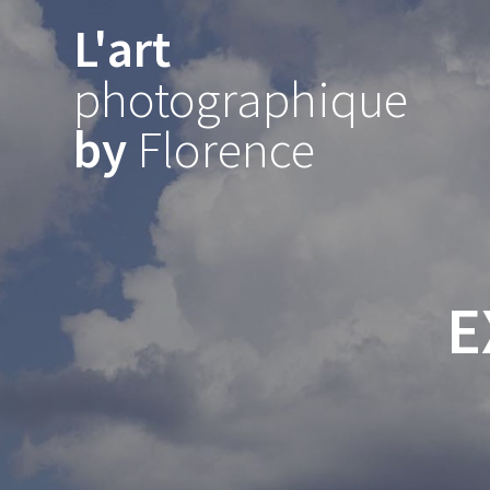
Skip
L'art
to
content
photographique
by
Florence
E