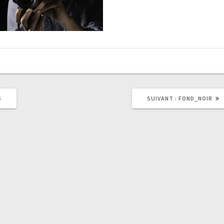
ARTICLE
5
SUIVANT :
FOND_NOIR
SUIVANT
: