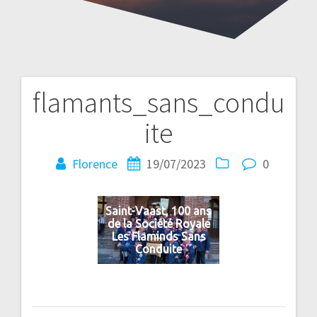
flamants_sans_condu
Navigation
ite
de
l’article
Florence
19/07/2023
0
Saint-Vaast, 100 ans
de la Société Royale
Les Flaminds Sans
Conduite