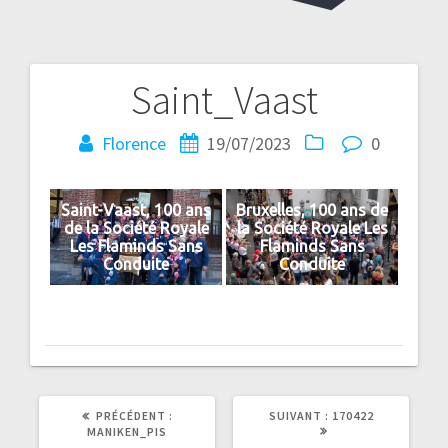
Saint_Vaast
Navigation
de
Florence
19/07/2023
0
l’article
Saint-Vaast, 100 ans
Bruxelles, 100 ans de
de la Société Royale
la Société Royale Les
Les Flaminds Sans
Flaminds Sans
Conduite
Conduite
ARTICLE
ARTICLE
PRÉCÉDENT :
SUIVANT :
170422
PRÉCÉDENT
SUIVANT
MANIKEN_PIS
:
: