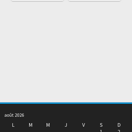
août 2026
L
M
M
J
V
S
D
1
2