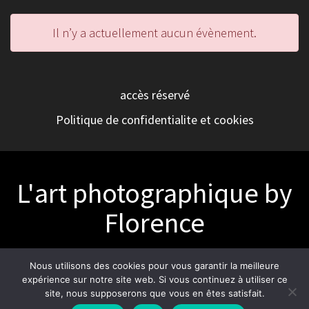
Il n’y a actuellement aucun évènement.
accès réservé
Politique de confidentialite et cookies
L'art photographique by
Florence
© 2026 L'art photographique by Florence. Built using
Nous utilisons des cookies pour vous garantir la meilleure
WordPress and
OnePage Express Theme
.
expérience sur notre site web. Si vous continuez à utiliser ce
site, nous supposerons que vous en êtes satisfait.