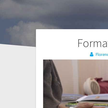
Navigation
Forma
de
Floren
l’article