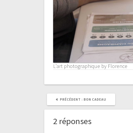
L’art photographique by Florence
ARTICLE
PRÉCÉDENT :
BON CADEAU
PRÉCÉDENT
:
2 réponses