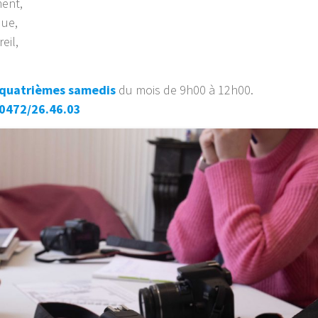
ment,
que,
eil,
 quatrièmes samedis
du mois de 9h00 à 12h00.
0472/26.46.03