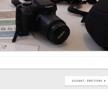
ARTICLE
SUIVANT :
ÉMOTIONS
SUIVANT
: