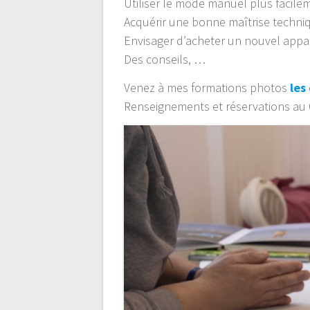
Utiliser le mode manuel plus facile
Acquérir une bonne maîtrise techni
Envisager d’acheter un nouvel appar
Des conseils, …
Venez à mes formations photos
les
Renseignements et réservations au